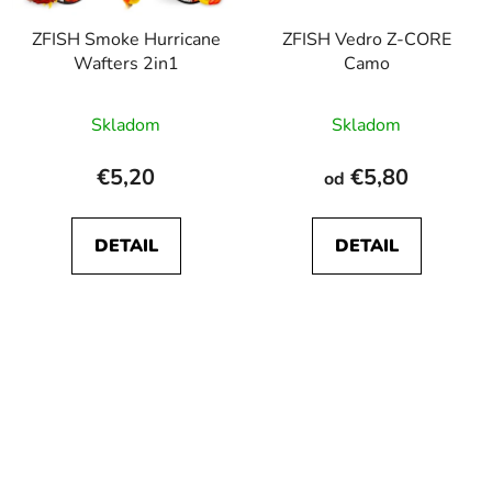
ZFISH Smoke Hurricane
ZFISH Vedro Z-CORE
Wafters 2in1
Camo
Priemerné
Skladom
Skladom
hodnotenie
produktu
€5,20
€5,80
od
je
5,0
DETAIL
DETAIL
z
5
hviezdičiek.