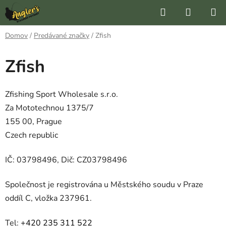
Prejsť
Hľadať
NÁKUP
na
KOŠÍK
obsah
Domov
/
Predávané značky
/
Zfish
Zfish
Zfishing Sport Wholesale s.r.o.
Za Mototechnou 1375/7
155 00, Prague
Czech republic
IČ: 03798496, Dič: CZ03798496
Společnost je registrována u Městského soudu v Praze
oddíl C, vložka 237961.
Tel:
+420 235 311 522