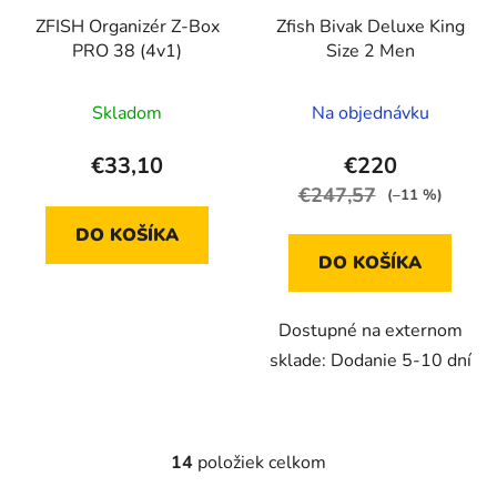
ZFISH Organizér Z-Box
Zfish Bivak Deluxe King
PRO 38 (4v1)
Size 2 Men
Skladom
Na objednávku
€33,10
€220
€247,57
(–11 %)
DO KOŠÍKA
DO KOŠÍKA
Dostupné na externom
sklade: Dodanie 5-10 dní
14
položiek celkom
O