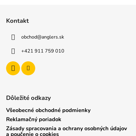
v
l
Z
á
á
d
Kontakt
p
a
ä
c
obchod
@
anglers.sk
t
i
e
i
+421 911 759 010
p
e
r
v
k
y
v
ý
Dôležité odkazy
p
i
Všeobecné obchodné podmienky
s
Reklamačný poriadok
u
Zásady spracovania a ochrany osobných údajov
a poučenie o cookies