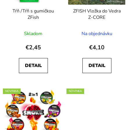
r
o
Tŕň /Tŕň s gumičkou
ZFISH Vložka do Vedra
o
d
ZFish
Z-CORE
d
u
u
k
Priemerné
Skladom
Na objednávku
k
t
hodnotenie
t
o
produktu
€2,45
€4,10
o
v
je
v
5,0
DETAIL
DETAIL
z
5
hviezdičiek.
NOVINKA
NOVINKA