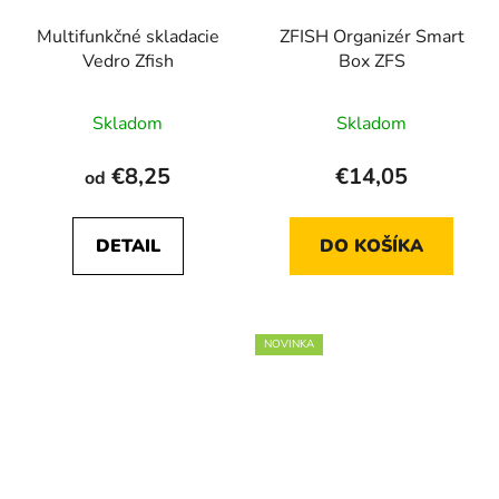
Multifunkčné skladacie
ZFISH Organizér Smart
Vedro Zfish
Box ZFS
Priemerné
Skladom
Skladom
hodnotenie
produktu
€8,25
€14,05
od
je
5,0
DETAIL
DO KOŠÍKA
z
5
hviezdičiek.
NOVINKA