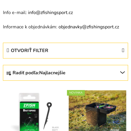
Info e-mail:
info@zfishingsport.cz
Informace k objednávkám:
objednavky@zfishingsport.cz
OTVORIŤ FILTER
R
Radiť podľa:
Najlacnejšie
a
d
V
e
NOVINKA
ý
n
p
i
i
e
s
p
p
r