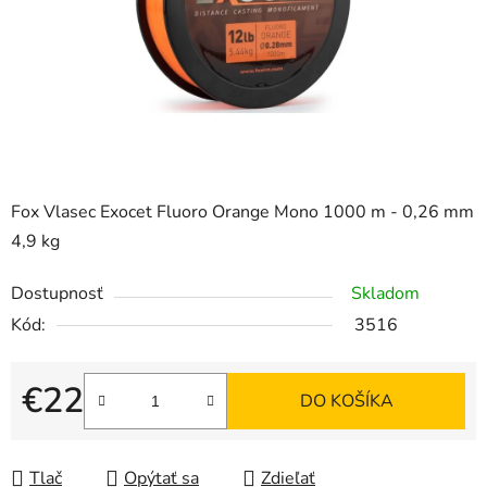
Fox Vlasec Exocet Fluoro Orange Mono 1000 m - 0,26 mm
4,9 kg
Dostupnosť
Skladom
Kód:
3516
€22
DO KOŠÍKA
Jednotková cena:
Tlač
Opýtať sa
Zdieľať