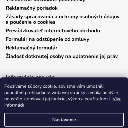
Reklamačný poriadok
Zásady spracovania a ochrany osobných údajov
a poučenie o cookies
Prevádzkovateľ internetového obchodu
Formulár na odstúpenie od zmluvy
Reklamačný formulár
Žiadosť dotknutej osoby na uplatnenie jej práv
Informácie pre vás
Používame súbory cookie, aby sme vám umožnili
Predajňa Vráble
pohodlné prehliadanie webovej stránky a vďaka analýze
neustále zlepšovali jej funkcie, výkon a použiteľnosť.
Viac
Predajňa Pieštany
informácií
Ako nakupovať
Kontakty
Nastavenie