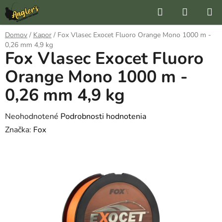
Prejsť
Hľadať
NÁKUP
na
KOŠÍK
obsah
Domov
/
Kapor
/
Fox Vlasec Exocet Fluoro Orange Mono 1000 m -
0,26 mm 4,9 kg
Fox Vlasec Exocet Fluoro
Orange Mono 1000 m -
0,26 mm 4,9 kg
Priemerné
Neohodnotené
Podrobnosti hodnotenia
hodnotenie
Značka:
Fox
produktu
je
0,0
z
5
hviezdičiek.