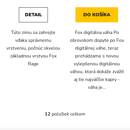
DETAIL
DO KOŠÍKA
Túto zimu sa zahrejte
Fox digitálna váha Po
vďaka správnemu
obrovskom dopyte po Fox
vrstveniu, počnúc skvelou
digitálnej váhe, teraz
základnou vrstvou Fox
prichádzame s novou
Rage
vylepšenou digitálnou
váhou, ktorá dokáže zvážiť
aj tie najväčšie kapry -
váha je...
12
položiek celkom
O
v
l