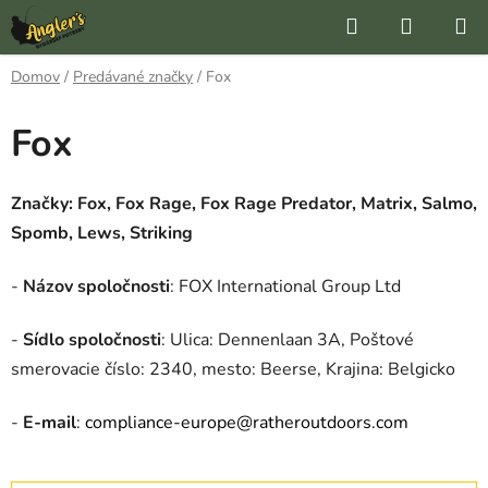
Prejsť
Hľadať
NÁKUP
na
KOŠÍK
obsah
Domov
/
Predávané značky
/
Fox
Fox
Značky: Fox, Fox Rage, Fox Rage Predator, Matrix, Salmo,
Spomb, Lews, Striking
-
Názov spoločnosti
: FOX International Group Ltd
-
Sídlo spoločnosti
: Ulica: Dennenlaan 3A, Poštové
smerovacie číslo: 2340, mesto: Beerse, Krajina: Belgicko
-
E-mail
:
compliance-europe@ratheroutdoors.com