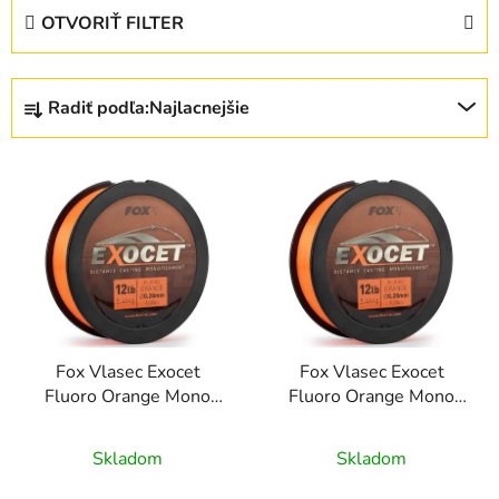
OTVORIŤ FILTER
R
Radiť podľa:
Najlacnejšie
a
d
V
e
ý
n
p
i
i
e
s
p
p
r
r
o
Fox Vlasec Exocet
Fox Vlasec Exocet
o
d
Fluoro Orange Mono
Fluoro Orange Mono
d
u
1000 m - 0,26 mm 4,9
1000 m - 0,28 mm 5,5
u
k
kg
kg
Skladom
Skladom
k
t
t
o