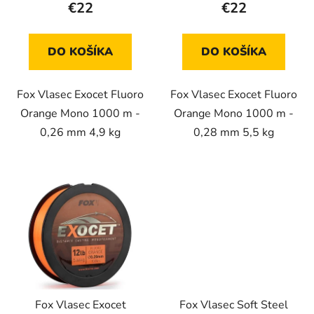
€22
€22
o
v
v
DO KOŠÍKA
DO KOŠÍKA
Fox Vlasec Exocet Fluoro
Fox Vlasec Exocet Fluoro
Orange Mono 1000 m -
Orange Mono 1000 m -
0,26 mm 4,9 kg
0,28 mm 5,5 kg
Fox Vlasec Exocet
Fox Vlasec Soft Steel