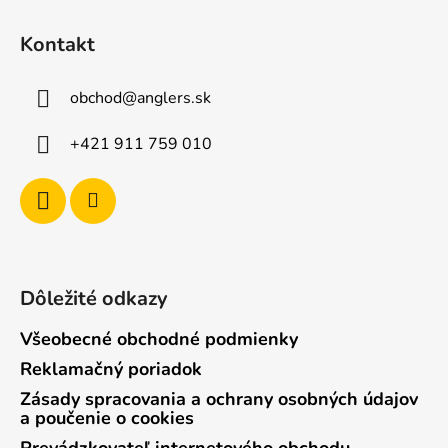
Z
á
á
d
Kontakt
p
a
ä
c
obchod
@
anglers.sk
t
i
e
i
+421 911 759 010
p
e
r
v
k
y
v
ý
Dôležité odkazy
p
i
Všeobecné obchodné podmienky
s
Reklamačný poriadok
u
Zásady spracovania a ochrany osobných údajov
a poučenie o cookies