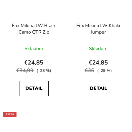
Fox Mikina LW Black
Fox Mikina LW Khaki
Camo QTR Zip
Jumper
Priemerné
Priemerné
Skladom
Skladom
hodnotenie
hodnotenie
produktu
produktu
€24,85
€24,85
je
je
€34,99
€35
(–28 %)
(–29 %)
5,0
5,0
z
z
DETAIL
DETAIL
5
5
hviezdičiek.
hviezdičiek.
AKCIA