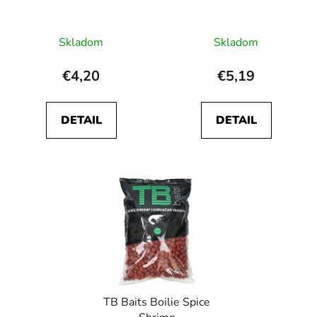
Priemerné
Skladom
Skladom
hodnotenie
produktu
€4,20
€5,19
je
5,0
DETAIL
DETAIL
z
5
hviezdičiek.
TB Baits Boilie Spice