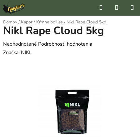
Prejsť
Hľadať
NÁKUP
na
KOŠÍK
obsah
Domov
/
Kapor
/
Kŕmne boilies
/
Nikl Rape Cloud 5kg
Nikl Rape Cloud 5kg
Priemerné
Neohodnotené
Podrobnosti hodnotenia
hodnotenie
Značka:
NIKL
produktu
je
0,0
z
5
hviezdičiek.