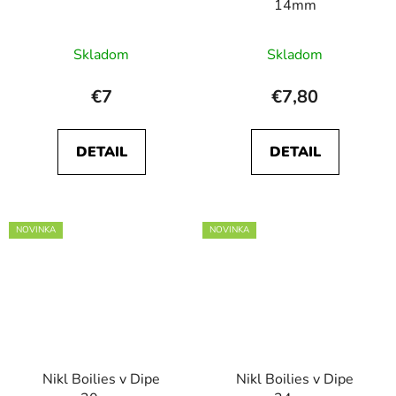
14mm
Priemerné
Skladom
Skladom
hodnotenie
produktu
€7
€7,80
je
5,0
DETAIL
DETAIL
z
5
hviezdičiek.
NOVINKA
NOVINKA
Nikl Boilies v Dipe
Nikl Boilies v Dipe