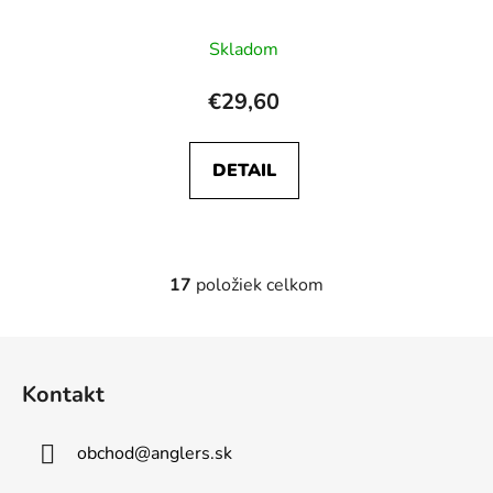
Skladom
€29,60
DETAIL
17
položiek celkom
O
v
l
Z
á
á
d
Kontakt
p
a
ä
c
obchod
@
anglers.sk
t
i
e