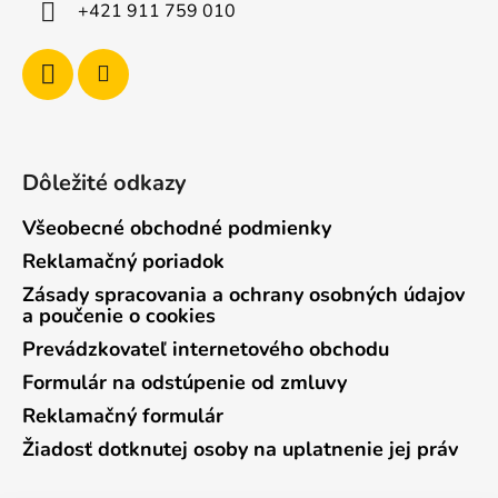
i
+421 911 759 010
p
e
r
v
k
y
v
ý
Dôležité odkazy
p
i
Všeobecné obchodné podmienky
s
Reklamačný poriadok
u
Zásady spracovania a ochrany osobných údajov
a poučenie o cookies
Prevádzkovateľ internetového obchodu
Formulár na odstúpenie od zmluvy
Reklamačný formulár
Žiadosť dotknutej osoby na uplatnenie jej práv