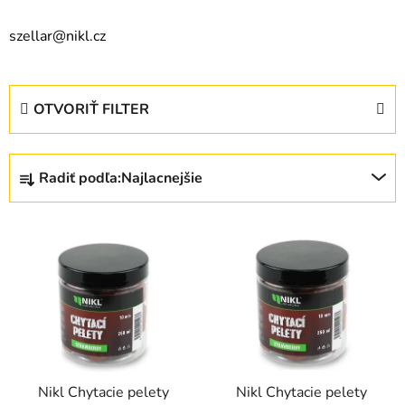
szellar@nikl.cz
OTVORIŤ FILTER
R
Radiť podľa:
Najlacnejšie
a
d
V
e
ý
n
p
i
i
e
s
p
p
r
r
o
Nikl Chytacie pelety
Nikl Chytacie pelety
o
d