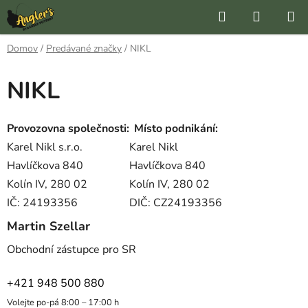
Prejsť
Hľadať
NÁKUP
na
KOŠÍK
obsah
Domov
/
Predávané značky
/
NIKL
NIKL
Provozovna společnosti:
Místo podnikání:
Karel Nikl s.r.o.
Karel Nikl
Havlíčkova 840
Havlíčkova 840
Kolín IV,
280 02
Kolín IV, 280 02
IČ: 24193356
DIČ: CZ24193356
Martin Szellar
Obchodní zástupce pro SR
+421 948 500 880
Volejte po-pá 8:00 – 17:00 h