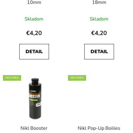
10mm
18mm
d
u
u
k
Skladom
Skladom
k
t
t
o
€4,20
€4,20
o
v
v
DETAIL
DETAIL
NOVINKA
NOVINKA
Nikl Booster
Nikl Pop-Up Boilies